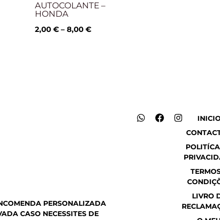
AUTOCOLANTE –
HONDA
2,00
€
–
8,00
€
W
F
I
INICI
h
a
n
CONTAC
a
c
s
t
e
t
POLITÍCA
s
b
a
PRIVACI
a
o
g
p
o
r
TERMOS
p
k
a
CONDIÇ
m
LIVRO 
ENCOMENDA PERSONALIZADA
RECLAMA
ADA CASO NECESSITES DE