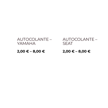
range:
range:
2,00 €
2,00 €
through
through
8,00 €
8,00 €
AUTOCOLANTE –
AUTOCOLANTE –
YAMAHA
SEAT
2,00
€
–
8,00
€
2,00
€
–
8,00
€
Price
range:
2,00 €
through
8,00 €