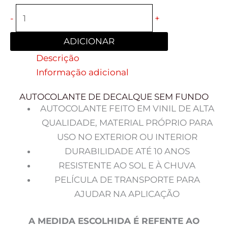
-
+
ADICIONAR
Descrição
Informação adicional
AUTOCOLANTE DE DECALQUE SEM FUNDO
AUTOCOLANTE FEITO EM VINIL DE ALTA
QUALIDADE, MATERIAL PRÓPRIO PARA
USO NO EXTERIOR OU INTERIOR
DURABILIDADE ATÉ 10 ANOS
RESISTENTE AO SOL E À CHUVA
PELÍCULA DE TRANSPORTE PARA
AJUDAR NA APLICAÇÃO
A MEDIDA ESCOLHIDA É REFENTE AO