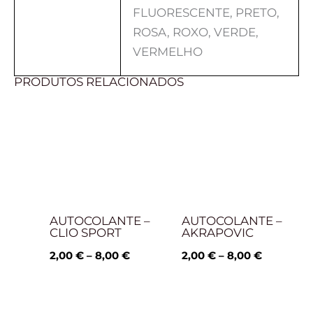
FLUORESCENTE, PRETO,
ROSA, ROXO, VERDE,
VERMELHO
PRODUTOS RELACIONADOS
Price
Price
range:
range:
2,00 €
2,00 €
through
through
8,00 €
8,00 €
AUTOCOLANTE –
AUTOCOLANTE –
CLIO SPORT
AKRAPOVIC
2,00
€
–
8,00
€
2,00
€
–
8,00
€
Price
Price