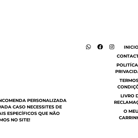
W
F
I
INICI
h
a
n
CONTAC
a
c
s
t
e
t
POLITÍCA
s
b
a
PRIVACI
a
o
g
p
o
r
TERMOS
p
k
a
CONDIÇ
m
LIVRO 
ENCOMENDA PERSONALIZADA
RECLAMA
ADA CASO NECESSITES DE
O ME
IS ESPECÍFICOS QUE NÃO
CARRIN
MOS NO SITE!