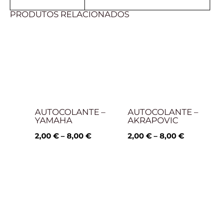
PRODUTOS RELACIONADOS
Price
Price
range:
range:
2,00 €
2,00 €
through
through
8,00 €
8,00 €
AUTOCOLANTE –
AUTOCOLANTE –
YAMAHA
AKRAPOVIC
2,00
€
–
8,00
€
2,00
€
–
8,00
€
Price
Price
range:
range:
2,00 €
2,00 €
through
through
8,00 €
8,00 €