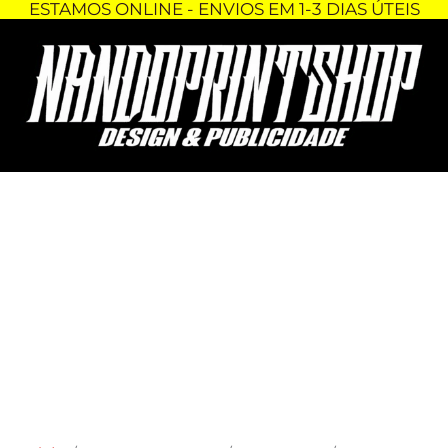
ESTAMOS ONLINE - ENVIOS EM 1-3 DIAS ÚTEIS
Skip
Quantidade
Price
to
de
range:
content
AUTOCOLANTE
2,00 €
-
through
#BIKELIFE
8,00 €