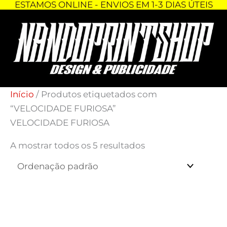
ESTAMOS ONLINE - ENVIOS EM 1-3 DIAS ÚTEIS
Skip
to
content
Início
/ Produtos etiquetados com
“VELOCIDADE FURIOSA”
VELOCIDADE FURIOSA
A mostrar todos os 5 resultados