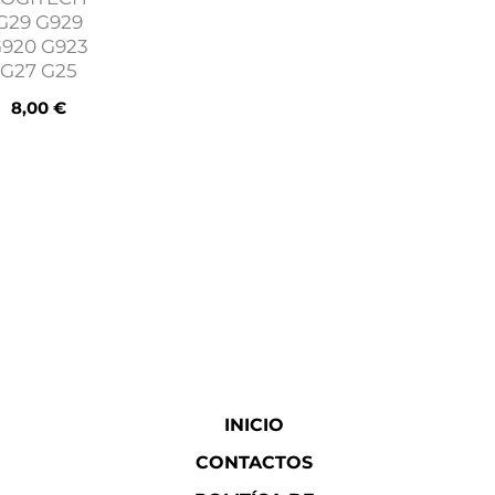
G29 G929
920 G923
G27 G25
8,00
€
INICIO
CONTACTOS