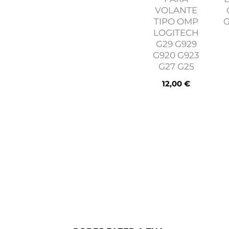
VOLANTE
TIPO OMP
G
LOGITECH
G29 G929
G920 G923
G27 G25
12,00
€