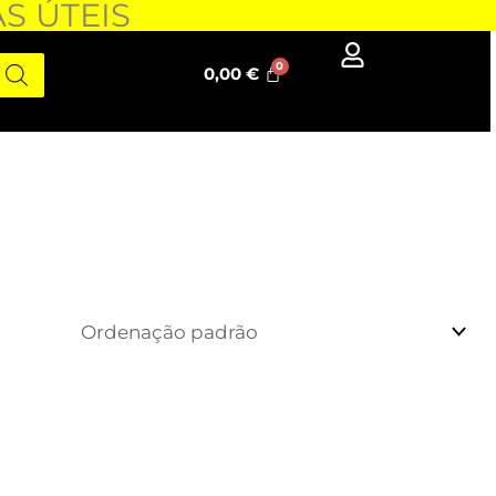
AS ÚTEIS
0,00
€