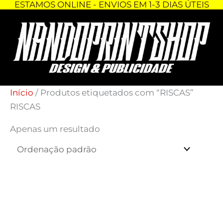
ESTAMOS ONLINE - ENVIOS EM 1-3 DIAS ÚTEIS
Skip
to
content
Início
/ Produtos etiquetados com “RISCAS”
RISCAS
Apenas um resultado