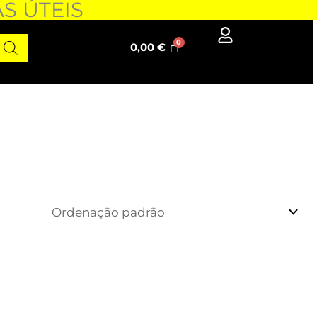
AS ÚTEIS
0,00
€