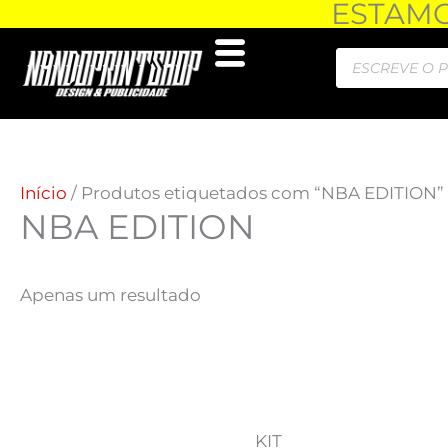
ESTAMOS
Skip
to
Products
content
search
Início
/ Produtos etiquetados com “NBA EDITION”
NBA EDITION
Apenas um resultado
KIT