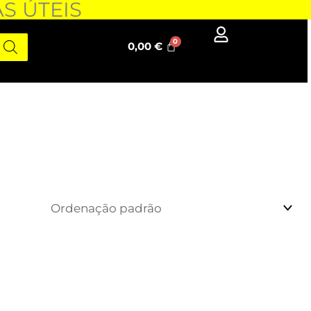
AS ÚTEIS
0,00
€