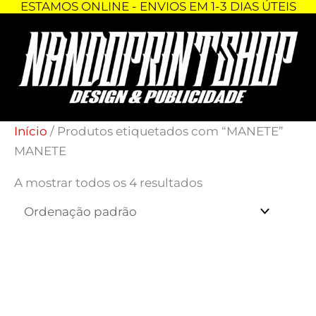
ESTAMOS ONLINE - ENVIOS EM 1-3 DIAS ÚTEIS
Skip
to
content
Início
/ Produtos etiquetados com “MANETE”
MANETE
A mostrar todos os 4 resultados