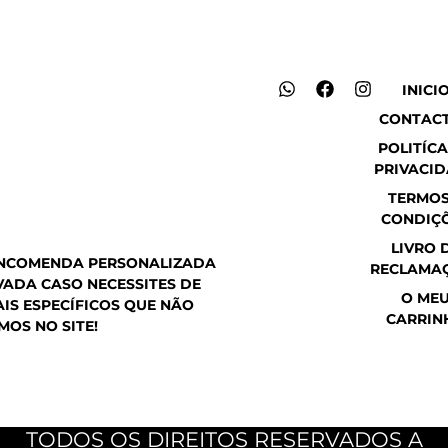
W
F
I
INICI
h
a
n
CONTAC
a
c
s
t
e
t
POLITÍCA
s
b
a
PRIVACI
a
o
g
p
o
r
TERMOS
p
k
a
CONDIÇ
m
LIVRO 
ENCOMENDA PERSONALIZADA
RECLAMA
ADA CASO NECESSITES DE
O ME
IS ESPECÍFICOS QUE NÃO
CARRIN
MOS NO SITE!
TODOS OS DIREITOS RESERVADOS A