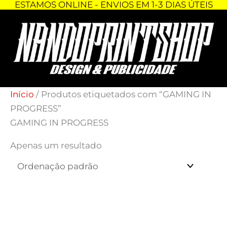
ESTAMOS ONLINE - ENVIOS EM 1-3 DIAS ÚTEIS
Skip
to
content
Início
/ Produtos etiquetados com “GAMING IN
PROGRESS”
GAMING IN PROGRESS
Apenas um resultado