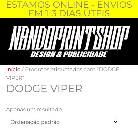
ESTAMOS ONLINE - ENVIOS
Skip
EM 1-3 DIAS ÚTEIS
to
content
Início
/ Produtos etiquetados com “DODGE
VIPER”
DODGE VIPER
Apenas um resultado