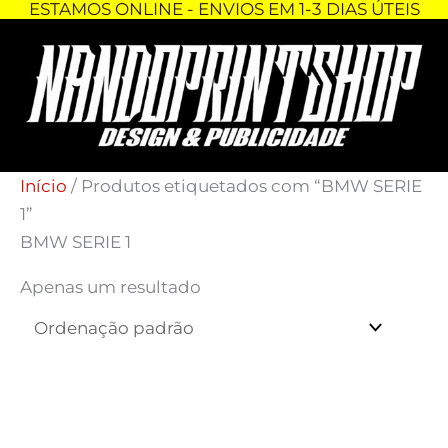
ESTAMOS ONLINE - ENVIOS EM 1-3 DIAS ÚTEIS
Skip
to
content
Início
/ Produtos etiquetados com “BMW SERIE
1”
BMW SERIE 1
Apenas um resultado