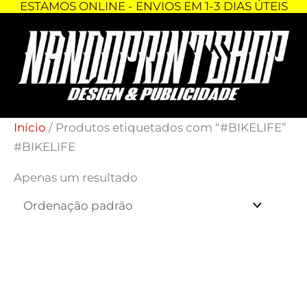
ESTAMOS ONLINE - ENVIOS EM 1-3 DIAS ÚTEIS
Skip
to
content
Início
/ Produtos etiquetados com “#BIKELIFE”
#BIKELIFE
Apenas um resultado