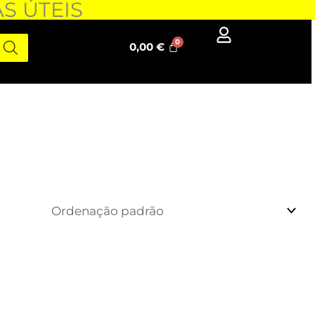
AS ÚTEIS
0,00
€