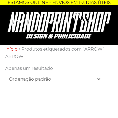
ESTAMOS ONLINE - ENVIOS EM 1-3 DIAS ÚTEIS
Skip
to
content
Início
/ Produtos etiquetados com “ARROW”
ARROW
Apenas um resultado