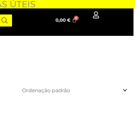
AS ÚTEIS
0,00
€