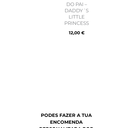
DO PAI –
DADDY´S
LITTLE
PRINCESS
12,00
€
PODES FAZER A TUA
ENCOMENDA