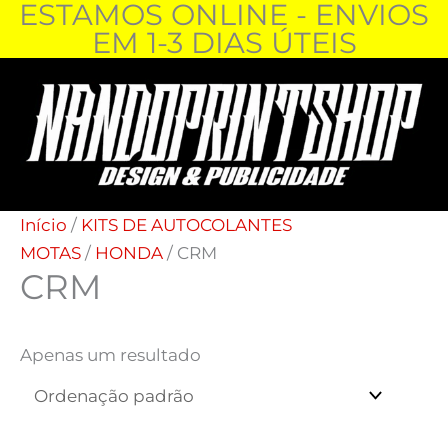
ESTAMOS ONLINE - ENVIOS
Skip
EM 1-3 DIAS ÚTEIS
to
content
Início
/
KITS DE AUTOCOLANTES
MOTAS
/
HONDA
/ CRM
CRM
Apenas um resultado